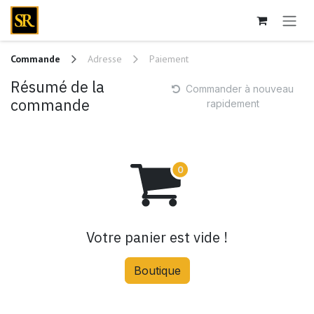
Se rendre au contenu
Commande
Adresse
Paiement
Résumé de la
Commander à nouveau
commande
rapidement
Votre panier est vide !
Boutique