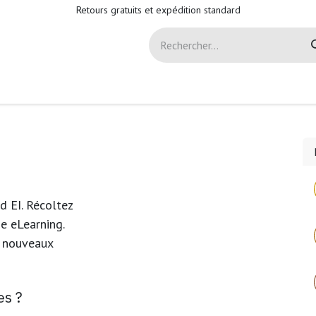
Retours gratuits et expédition standard
s
Société
Success Stories
Rendez-vous
d EI. Récoltez
e eLearning.
e nouveaux
es ?