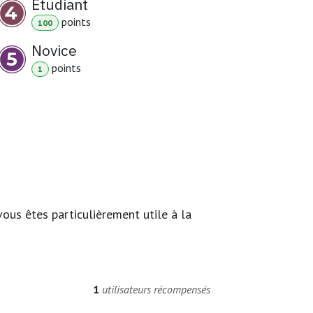
Étudiant
point
s
100
Novice
point
s
1
ous êtes particulièrement utile à la
1
utilisateurs récompensés