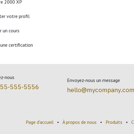
re 2000 XP
er votre profil
r un cours
une certification
ez-nous
Envoyez-nous un message
555-555-5556
hello@mycompany.co
Page d'accueil
•
À propos de nous
•
Produits
•
C