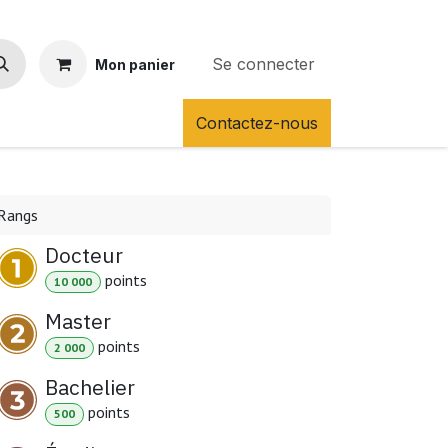
Se connecter
Mon panier
Contactez-nous
Rangs
Docteur
point
s
10 000
Master
point
s
2 000
Bachelier
point
s
500