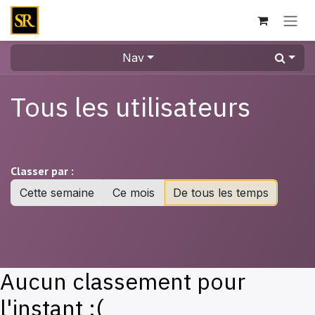
Se rendre au contenu
Nav
Tous les utilisateurs
Classer par :
Cette semaine
Ce mois
De tous les temps
Aucun classement pour
l'instant :(